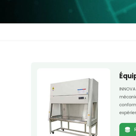
Équi
INNOVA 
mécaniq
conform
expérien