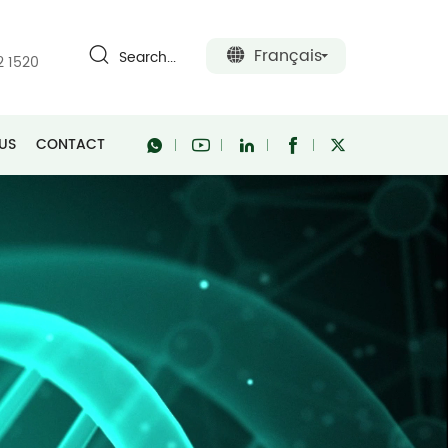
Français
Search...
2 1520
US
CONTACT