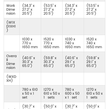
Work
(34.3'' x
(53.5'' x
(34.3'' x
(53.5'' x
Dime
27.2'' x
27.2'' x
27.2'' x
27.2'' x
nsion
20.5'')
20.5'')
20.5'')
20.5'')
(W1X
D1XH1
)
1030 x
1520 x
1030 x
1520 x
770 x
770 x
740 x
740 x
1650 mm
1650 mm
1650 mm
1650 mm
Overa
(40.6'' x
(59.8'' x
(40.6'' x
(59.8'' x
ll
30.3'' x
30.3'' x
29.1'' x
29.1'' x
Dime
65.0'')
65.0'')
65.0'')
65.0'')
nsion
(WXD
XH)
780 x 610
1270 x
780 x
1270 x
x 50 x 1
610 x 50 x
600 x 50
610 x 50 x
set
1 sets
x 1 set
1 sets
(30.7'' x
(50.0'' x
(30.7'' x
(50.0'' x