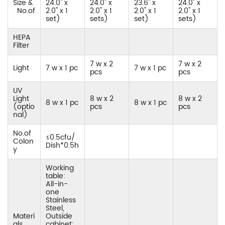
Size &
24.0'' x
24.0'' x
23.6'' x
24.0'' x
No.of
2.0'' x 1
2.0'' x 1
2.0'' x 1
2.0'' x 1
set)
sets)
set)
sets)
HEPA
Filter
7 w x 2
7 w x 2
Light
7 w x 1 pc
7 w x 1 pc
pcs
pcs
UV
Light
8 w x 2
8 w x 2
8 w x 1 pc
8 w x 1 pc
(optio
pcs
pcs
nal)
No.of
≤0.5cfu/
Colon
Dish*0.5h
y
Working
table:
All-in-
one
Stainless
Steel,
Materi
Outside
als
cabinet: