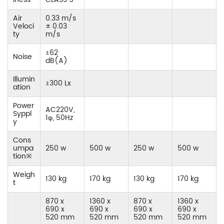
Air
0.33 m/s
Veloci
± 0.03
ty
m/s
≤62
Noise
dB(A)
Illumin
≥300 Lx
ation
Power
AC220V,
Syppl
1φ, 50Hz
y
Cons
umpa
250 w
500 w
250 w
500 w
tion※
Weigh
130 kg
170 kg
130 kg
170 kg
t
870 x
1360 x
870 x
1360 x
690 x
690 x
690 x
690 x
520 mm
520 mm
520 mm
520 mm