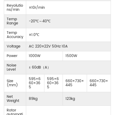
Revolutio
±10r/min
ns/min
Temp
-20℃
～
40℃
Range
Temp
±1.0℃
Accuracy
Voltage
AC 220±22V 50Hz 10A
Power
1000W
1500W
Noise
≤ 60dB
（
A
）
Level
595×6
595×6
Size
660×730×
660×730×
60×36
60×36
(mm)
445
445
5
5
Net
89kg
123kg
Weight
Rotor
automati