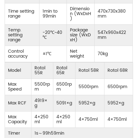
Dimensio
Time setting
1min to
470x730x380
n (WxDxH
range
99min
mm
)
Temp.
Package
-20℃~40
547x960x422
setting
size
(WxD
℃
mm
range
xH)
Control
Net
±1℃
70kg
accuracy
weight
Rotol
Rotol
Model
Rotol 58R
Rotol 68R
55R
65R
Max
5500rp
6500rp
5500rpm
6500rpm
Speed
m
m
4919×
Max RCF
5091×g
5952×g
5952×g
g
Max
4×250
4×250
4×750ml
4×750ml
Capacity
ml
ml
Timer
1s
～
99h59min