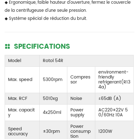
◆ Ergonomique, faible hauteur d'ouverture, fermez le couvercle
de la centrifugeuse d'une seule pression.
◆ Système spécial de réduction du bruit.
SPECIFICATIONS
Model
Rotol 54R
environment-
Compres
friendly
Max. speed
5300rpm
sor
refrigerant(R13
4a)
Max.
RCF
5010xg
Noise
≤
65dB (A)
Max. capacit
Power
AC220
±22V
5
4x250ml
y
supply
0/60Hz 10A
Power
Speed
±30rpm
consump
1200W
accuracy
tion