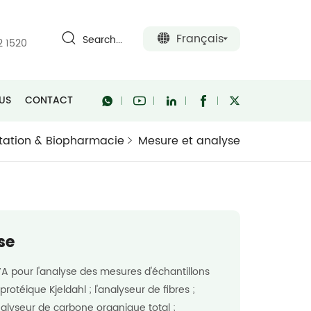
Français
Search...
2 1520
US
CONTACT
tation & Biopharmacie
Mesure et analyse
se
VA pour l'analyse des mesures d'échantillons
protéique Kjeldahl ; l'analyseur de fibres ;
analyseur de carbone organique total ;